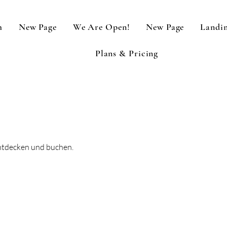
m
New Page
We Are Open!
New Page
Landin
Plans & Pricing
entdecken und buchen.